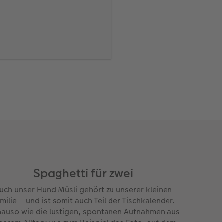
tte, die sich genau in
nn dabei helfen, genau
 Sie dafür von Ihrem
Hilfsmittel für die
s direkt
Spaghetti für zwei
online und in der
uch unser Hund Müsli gehört zu unserer kleinen
milie – und ist somit auch Teil der Tischkalender.
auso wie die lustigen, spontanen Aufnahmen aus