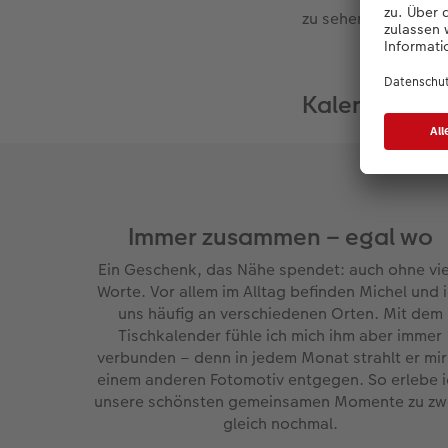
zu sehen ist – so g
Kalender, di
Immer zusammen – egal wo
Ein Geschenk, das Nähe spendet: auch ohne vie
Worte. Vor allem im Alltag befinden Michel und 
uns häufig an verschiedenen Orten. Mit dem
Tischkalender fühle ich mich ihm aber immer
verbunden – denn in jedem Monat strahlt er mir
einem anderen Fotomotiv entgegen. So erlebe i
unsere schönsten gemeinsamen Momente zu zw
gleich nochmal.