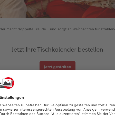
der macht doppelte Freude – und sorgt an Weihnachten für strahlen
Jetzt Ihre Tischkalender bestellen
Jetzt gestalten
e Geschichte: Damit die beiden Tischkalender perfekt aufei
 für das vertikale Format und eine passende Designvorlage en
mentaufnahmen bietet. Wichtig war mir vor allem, dass an d