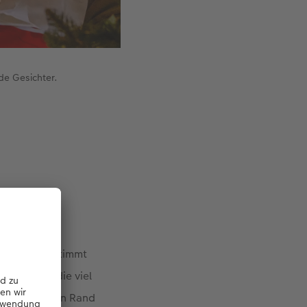
de Gesichter.
nander abgestimmt
tschieden, die viel
en Seiten kein Rand