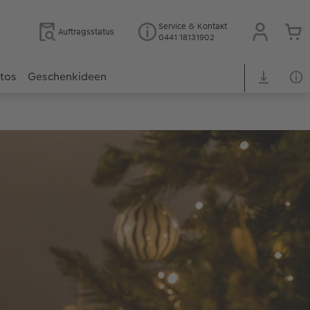
Service & Kontakt
Auftragsstatus
0441 18131902
otos
Geschenkideen