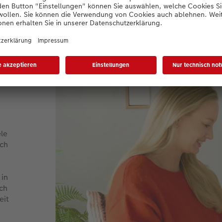
ehen die Motive nahtlos ineinander über, sobald sie nebenei
e uns verbinden
le
ich
 in
ch
eit