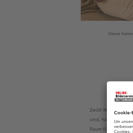
Dieser Kalen
Zwölf Monate – ein
sind, habe ich mich
Raum für unsere Mo