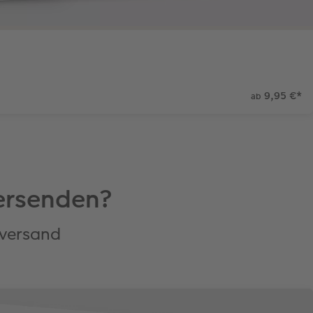
9,95 €
*
ab
versenden?
tversand