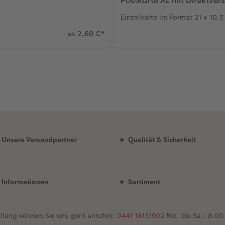
Postkarte XL mit Direktver
Einzelkarte im Format 21 x 10,
2,69 €
*
ab
Unsere Versandpartner
Qualität & Sicherheit
Informationen
Sortiment
ellung können Sie uns gern anrufen:
0441 18131902
Mo. bis Sa.: 8:00