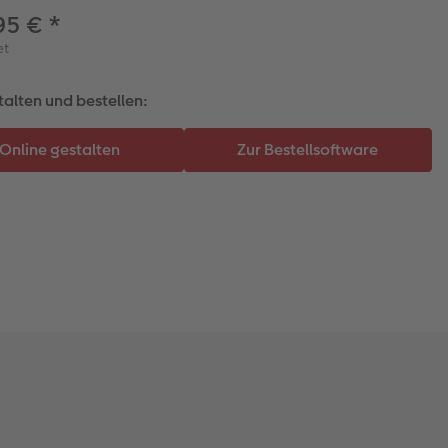
95 €
*
et
talten und bestellen: