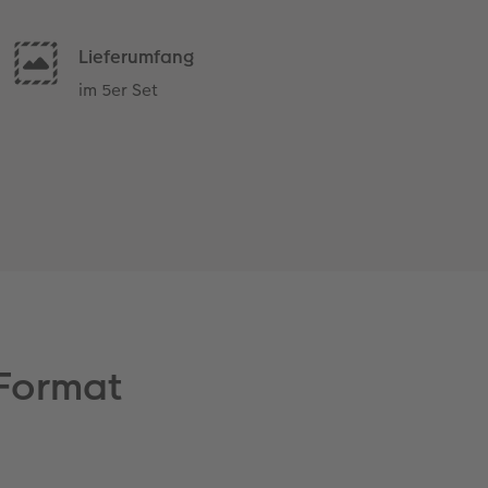
Lieferumfang
im 5er Set
 Format