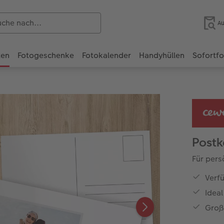
Au
ten
Fotogeschenke
Fotokalender
Handyhüllen
Sofortf
Postk
Für pers
Verf
Ideal
Groß