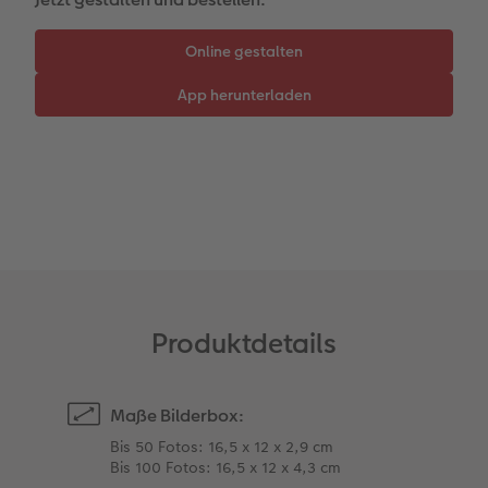
CEWE myPhotos
Wandgestaltung
Karte mit Einsteckfoto
Kundenbeispiele
Gestaltungsideen
Mehrteiler
Einzelkarten
CEWE Geschenkgutschein
Anleitungen & Hilfe
im Wunschformat
Digitale Grußkarte
CEWE myPhotos
Inspiration
Neuheiten
CEWE myPhotos
Neuheiten
Neuheiten
Extras
Neuheiten
Produktdetails
Maße Bilderbox:
Bis 50 Fotos: 16,5 x 12 x 2,9 cm
Bis 100 Fotos: 16,5 x 12 x 4,3 cm