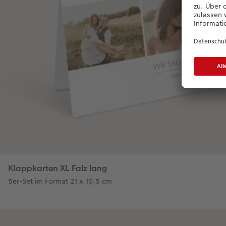
Klappkarten XL Falz lang
5er-Set im Format 21 x 10,5 cm