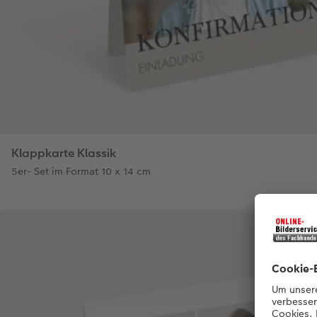
Klappkarte Klassik
5er- Set im Format 10 x 14 cm