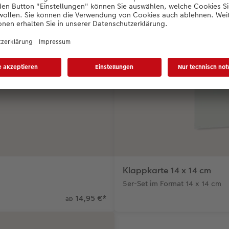
Klappkarte 14 x 14 cm
5er-Set im Format 14 x 14 cm
14,95 €
*
ab