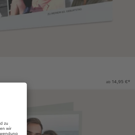
14,95 €
*
ab