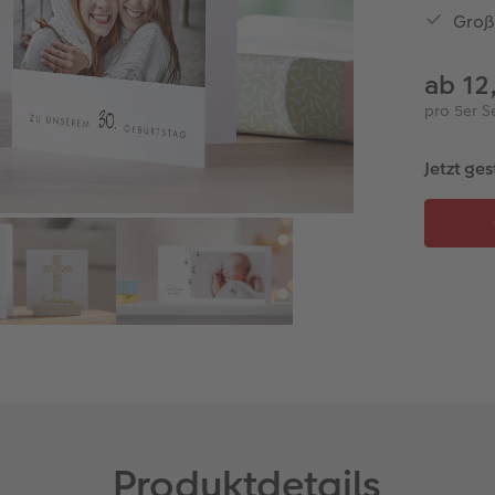
Groß
ab 12
pro 5er S
Jetzt ges
Produktdetails