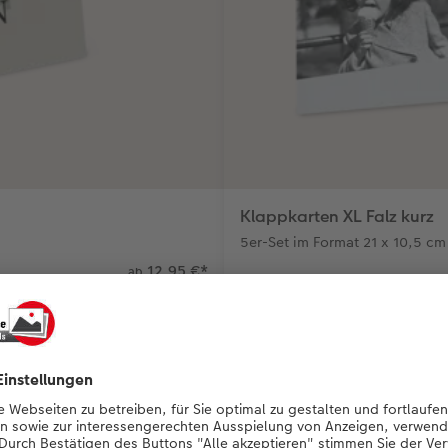
Klappkarten XL Falz kurz
5er-Set im Format 21 x 10,5 cm
12,95 €
*
ab