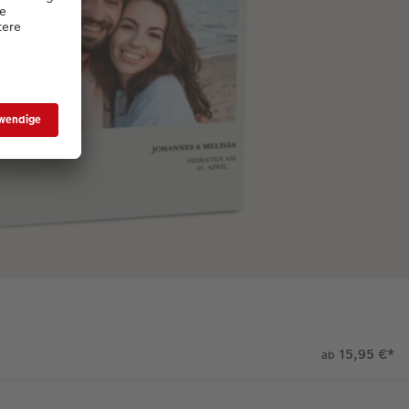
15,95 €
*
ab