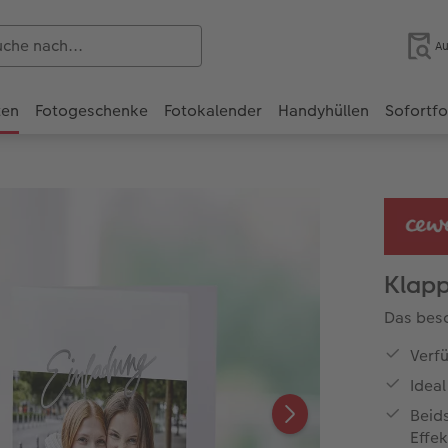
Au
ten
Fotogeschenke
Fotokalender
Handyhüllen
Sofortf
Klapp
Das beso
Verf
Idea
Beids
Effek