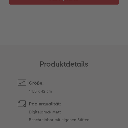
Gestaltungsideen
Mehrteiler
Einzelkarten
CEWE Geschenkgutschein
Anleitungen & Hilfe
im Wunschformat
Digitale Grußkarte
CEWE myPhotos
Inspiration
Neuheiten
CEWE myPhotos
Neuheiten
Neuheiten
Extras
Neuheiten
Produktdetails
Größe:
14,5 x 42 cm
Papierqualität:
Digitaldruck Matt
Beschreibbar mit eigenen Stiften