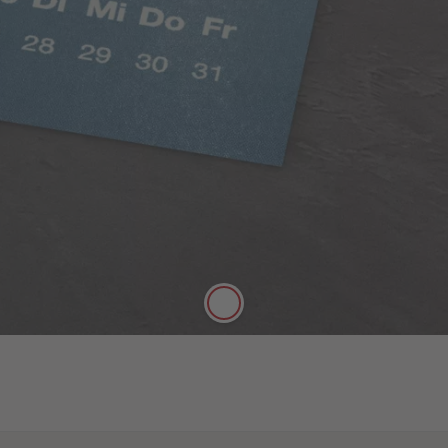
Digitaldruck Matt
Satte Farben, seidenmatter Look
Die hochwertige FSC®-zertifizierte Papierqualität
Digitaldruck Matt mit einer Stärke von 250 g/m²
und seidenmatter Oberfläche lässt sich gut mit
Stiften beschreiben.