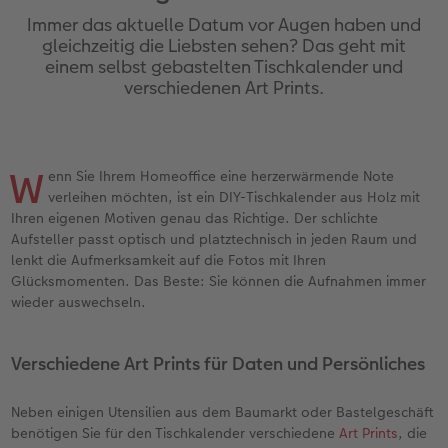
Jahrbuch gestalten
Bilderboxen
Photo Streetmap Poster
Dankeskarten Kommunion
Textilien
Wandkalender mit Design
Max Case
nachhaltiger Schenken
Immer das aktuelle Datum vor Augen haben und
gleichzeitig die Liebsten sehen? Das geht mit
einem selbst gebastelten Tischkalender und
en
CEWE FOTOBUCH Kids
Premium Poster
Acrylglas
Dankeskarten
Schule & Büro
NEU: Wandkalender Fineline
Smartflip
Danke sagen
verschiedenen Art Prints.
Panoramaseite
Fotosticker
Alu-Dibond
Urlaubsgrüße
Foto-Geschenkbox
Kalender-Kundenbeispiele
PopGrip
Liebe schenken
 & App
Schuber
Fotosets
Foto auf Holz
Weitere Anlässe
Art Prints
Neuheiten
Cardholder
Geburtstagsgeschenke
W
enn Sie Ihrem Homeoffice eine herzerwärmende Note
verleihen möchten, ist ein DIY-Tischkalender aus Holz mit
Designvorlagen
Sofortfotos
Hartschaum
Papierqualitäten
Handyhüllen
Extras
CEWE myPhotos
Inspiration
Ihren eigenen Motiven genau das Richtige. Der schlichte
Aufsteller passt optisch und platztechnisch in jeden Raum und
lenkt die Aufmerksamkeit auf die Fotos mit Ihren
Foto-Kochbuch
CEWE myPhotos
Gallery Print
Klappkarten
Faber-Castell
CEWE myPhotos
Neuheiten
Kundenbeispiele
Glücksmomenten. Das Beste: Sie können die Aufnahmen immer
wieder auswechseln.
Kundenbeispiele
Neuheiten
hexxas
Fotokarten
Haustierwelt
Webinare
Extras
Willkommensschild
Postkarten
Geschenkideen
Verschiedene Art Prints für Daten und Persönliches
CEWE myPhotos
Wandgestaltung
Karte mit Einsteckfoto
Kundenbeispiele
Neben einigen Utensilien aus dem Baumarkt oder Bastelgeschäft
benötigen Sie für den Tischkalender verschiedene
Art Prints
, die