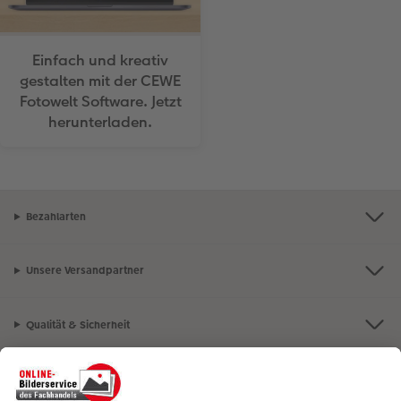
Einfach und kreativ
gestalten mit der CEWE
Fotowelt Software. Jetzt
herunterladen.
Bezahlarten
Unsere Versandpartner
Qualität & Sicherheit
Nachhaltigkeit bei CEWE