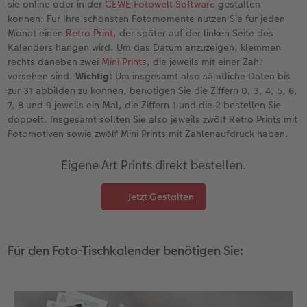
Gestaltungsideen
Mehrteiler
Einzelkarten
CEWE Geschenkgutschein
sie online oder in der
CEWE Fotowelt Software
gestalten
können: Für Ihre schönsten Fotomomente nutzen Sie für jeden
Monat einen
Retro Print
, der später auf der linken Seite des
Anleitungen & Hilfe
im Wunschformat
Digitale Grußkarte
CEWE myPhotos
Kalenders hängen wird. Um das Datum anzuzeigen, klemmen
rechts daneben zwei
Mini Prints
, die jeweils mit einer Zahl
Inspiration
Neuheiten
CEWE myPhotos
Neuheiten
versehen sind.
Wichtig:
Um insgesamt also sämtliche Daten bis
zur 31 abbilden zu können, benötigen Sie die Ziffern 0, 3, 4, 5, 6,
Neuheiten
Extras
Neuheiten
7, 8 und 9 jeweils ein Mal, die Ziffern 1 und die 2 bestellen Sie
doppelt. Insgesamt sollten Sie also jeweils zwölf Retro Prints mit
Fotomotiven sowie zwölf Mini Prints mit Zahlenaufdruck haben.
Eigene Art Prints direkt bestellen.
Jetzt Gestalten
Für den Foto-Tischkalender benötigen Sie: