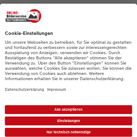
Nachhaltigkeit bei CEWE
Mein Fotoservice
Informationen
Sortiment
Inspirationen
Bei Fragen zu Produkten oder der Bestellung können Sie uns gern anrufen:
0441 18131902
Mo. bis Sa.: 8:00 – 20:00 Uhr und So.: 10:00 – 18:00 Uhr
*Die Preise gelten inkl. MwSt. zzgl. Versandkosten (ggf. auch bei Filialabholung)
gem.
Preisliste
Das abgebildete Produkt hat ggfs. einen höheren Preis.