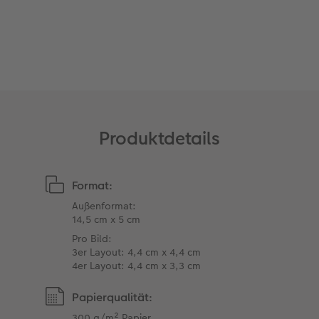
Gestaltungsideen
Mehrteiler
Einzelkarten
CEWE Geschenkgutschein
Anleitungen & Hilfe
im Wunschformat
Digitale Grußkarte
CEWE myPhotos
Inspiration
Neuheiten
CEWE myPhotos
Neuheiten
Neuheiten
Extras
Neuheiten
Produktdetails
Format:
Außenformat:
14,5 cm x 5 cm
Pro Bild:
3er Layout: 4,4 cm x 4,4 cm
4er Layout: 4,4 cm x 3,3 cm
Papierqualität:
300 g/m² Papier