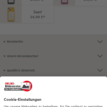
Senf
24,99 €
*
Bezahlarten
Unsere Versandpartner
Qualität & Sicherheit
Nachhaltigkeit bei CEWE
Mein Fotoservice