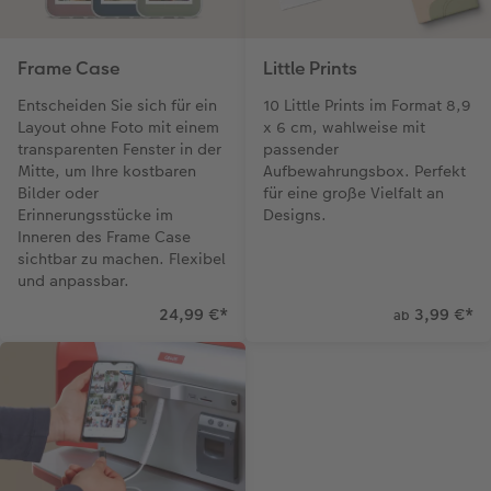
Gestaltungsideen
Mehrteiler
Einzelkarten
CEWE Geschenkgutschein
Anleitungen & Hilfe
im Wunschformat
Digitale Grußkarte
CEWE myPhotos
Frame Case
Little Prints
Entscheiden Sie sich für ein
10 Little Prints im Format 8,9
Inspiration
Neuheiten
CEWE myPhotos
Neuheiten
Layout ohne Foto mit einem
x 6 cm, wahlweise mit
transparenten Fenster in der
passender
Neuheiten
Extras
Neuheiten
Mitte, um Ihre kostbaren
Aufbewahrungsbox. Perfekt
Bilder oder
für eine große Vielfalt an
Erinnerungsstücke im
Designs.
Inneren des Frame Case
sichtbar zu machen. Flexibel
und anpassbar.
24,99 €
*
3,99 €
*
ab