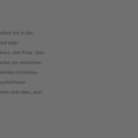
tlich bis in die
and oder
ern. Der Trick: Den
arbe zur restlichen
hlenden Grünblau
eschnittene
ken und alles, was