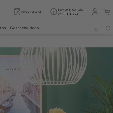
Service & Kontakt
Auftragsstatus
0441 18131902
otos
Geschenkideen