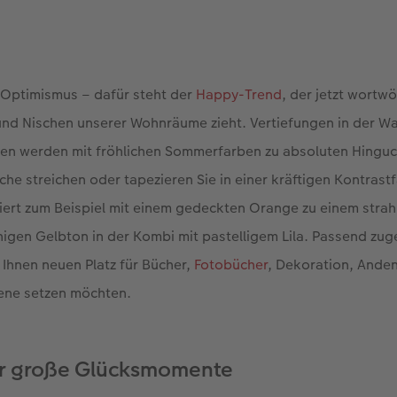
d Optimismus – dafür steht der
Happy-Trend
, der jetzt wortwör
 und Nischen unserer Wohnräume zieht. Vertiefungen in der W
en werden mit fröhlichen Sommerfarben zu absoluten Hinguck
che streichen oder tapezieren Sie in einer kräftigen Kontrastf
iert zum Beispiel mit einem gedeckten Orange zu einem stra
igen Gelbton in der Kombi mit pastelligem Lila. Passend zug
 Ihnen neuen Platz für Bücher,
Fotobücher
, Dekoration, Anden
zene setzen möchten.
ür große Glücksmomente