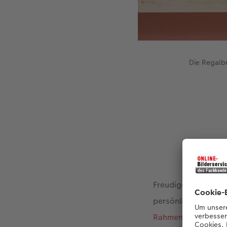
Die Regalbr
Freudige Erinnerung
persönliche Dekorat
Rahmen
oder
Retro 