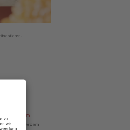
räsentieren.
eine ganz
sches
Poster im
 Hier ist außerdem