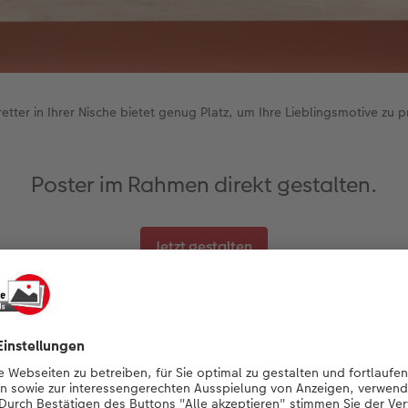
etter in Ihrer Nische bietet genug Platz, um Ihre Lieblingsmotive zu p
Poster im Rahmen direkt gestalten.
Jetzt gestalten
en, die Sie auf den Regalböden in der Nische verteilen, sind 
ion für Ihr Zuhause. Gestalten Sie zum Beispiel ein quadrati
Prints
und
Square Prints
mit Ihren eigenen Fotos und Worten.