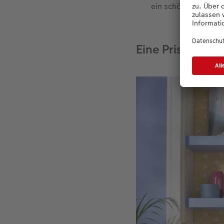
ein schöner Ort, u
Eine Prise Urlau