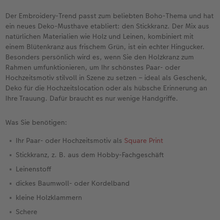
Jahrbuch gestalten
Bilderboxen
Photo Streetmap Poster
Dankeskarten Kommunion
Textilien
Wandkalender mit Design
Max Case
nachhaltiger Schenken
Der Embroidery-Trend passt zum beliebten Boho-Thema und hat
ein neues Deko-Musthave etabliert: den Stickkranz. Der Mix aus
en
CEWE FOTOBUCH Kids
Premium Poster
Acrylglas
Dankeskarten
Schule & Büro
NEU: Wandkalender Fineline
Smartflip
Danke sagen
natürlichen Materialien wie Holz und Leinen, kombiniert mit
einem Blütenkranz aus frischem Grün, ist ein echter Hingucker.
Besonders persönlich wird es, wenn Sie den Holzkranz zum
Panoramaseite
Fotosticker
Alu-Dibond
Urlaubsgrüße
Foto-Geschenkbox
Kalender-Kundenbeispiele
PopGrip
Liebe schenken
 & App
Rahmen umfunktionieren, um Ihr schönstes Paar- oder
Hochzeitsmotiv stilvoll in Szene zu setzen – ideal als Geschenk,
Schuber
Fotosets
Foto auf Holz
Weitere Anlässe
Art Prints
Neuheiten
Cardholder
Geburtstagsgeschenke
Deko für die Hochzeitslocation oder als hübsche Erinnerung an
Ihre Trauung. Dafür braucht es nur wenige Handgriffe.
Designvorlagen
Sofortfotos
Hartschaum
Papierqualitäten
Handyhüllen
Extras
CEWE myPhotos
Inspiration
Was Sie benötigen:
Foto-Kochbuch
CEWE myPhotos
Gallery Print
Klappkarten
Faber-Castell
CEWE myPhotos
Neuheiten
Kundenbeispiele
Ihr Paar- oder Hochzeitsmotiv als
Square Print
Kundenbeispiele
Neuheiten
hexxas
Fotokarten
Haustierwelt
Stickkranz, z. B. aus dem Hobby-Fachgeschäft
Leinenstoff
Webinare
Extras
Willkommensschild
Postkarten
Geschenkideen
dickes Baumwoll- oder Kordelband
kleine Holzklammern
CEWE myPhotos
Wandgestaltung
Karte mit Einsteckfoto
Kundenbeispiele
Schere