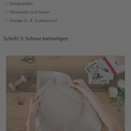
Gestaltungsideen
Mehrteiler
Einzelkarten
CEWE Geschenkgutschein
Stecknadeln
Sticknadel und Faden
Anleitungen & Hilfe
im Wunschformat
Digitale Grußkarte
CEWE myPhotos
Zweige (z. B. Eukalyptus)
Inspiration
Neuheiten
CEWE myPhotos
Neuheiten
Schritt 1: Schnur befestigen
Neuheiten
Extras
Neuheiten