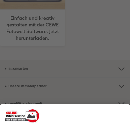
Einfach und kreativ
gestalten mit der CEWE
Fotowelt Software. Jetzt
herunterladen.
Bezahlarten
Unsere Versandpartner
Qualität & Sicherheit
Nachhaltigkeit bei CEWE