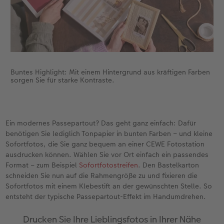
Gestaltungsideen
Mehrteiler
Einzelkarten
CEWE Geschenkgutschein
Anleitungen & Hilfe
im Wunschformat
Digitale Grußkarte
CEWE myPhotos
Inspiration
Neuheiten
CEWE myPhotos
Neuheiten
Buntes Highlight: Mit einem Hintergrund aus kräftigen Farben
Neuheiten
Extras
Neuheiten
sorgen Sie für starke Kontraste.
Ein modernes Passepartout? Das geht ganz einfach: Dafür
benötigen Sie lediglich Tonpapier in bunten Farben – und kleine
Sofortfotos, die Sie ganz bequem an einer CEWE Fotostation
ausdrucken können. Wählen Sie vor Ort einfach ein passendes
Format – zum Beispiel
Sofortfotostreifen
. Den Bastelkarton
schneiden Sie nun auf die Rahmengröße zu und fixieren die
Sofortfotos mit einem Klebestift an der gewünschten Stelle. So
entsteht der typische Passepartout-Effekt im Handumdrehen.
Drucken Sie Ihre Lieblingsfotos in Ihrer Nähe