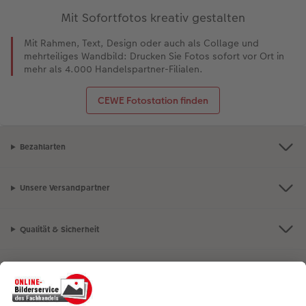
Mit Sofortfotos kreativ gestalten
Mit Rahmen, Text, Design oder auch als Collage und
mehrteiliges Wandbild: Drucken Sie Fotos sofort vor Ort in
mehr als 4.000 Handelspartner-Filialen.
CEWE Fotostation finden
Bezahlarten
Unsere Versandpartner
Qualität & Sicherheit
Nachhaltigkeit bei CEWE