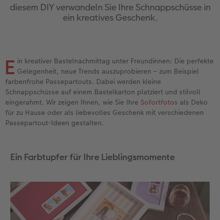
diesem DIY verwandeln Sie Ihre Schnappschüsse in
Jahrbuch gestalten
Bilderboxen
Photo Streetmap Poster
Dankeskarten Kommunion
Textilien
Wandkalender mit Design
Max Case
nachhaltiger Schenken
ein kreatives Geschenk.
en
CEWE FOTOBUCH Kids
Premium Poster
Acrylglas
Dankeskarten
Schule & Büro
NEU: Wandkalender Fineline
Smartflip
Danke sagen
Panoramaseite
Fotosticker
Alu-Dibond
Urlaubsgrüße
Foto-Geschenkbox
Kalender-Kundenbeispiele
PopGrip
Liebe schenken
E
in kreativer Bastelnachmittag unter Freundinnen: Die perfekte
 & App
Gelegenheit, neue Trends auszuprobieren – zum Beispiel
Schuber
Fotosets
Foto auf Holz
Weitere Anlässe
Art Prints
Neuheiten
Cardholder
Geburtstagsgeschenke
farbenfrohe Passepartouts. Dabei werden kleine
Schnappschüsse auf einem Bastelkarton platziert und stilvoll
eingerahmt. Wir zeigen Ihnen, wie Sie Ihre
Sofortfotos
als Deko
Designvorlagen
Sofortfotos
Hartschaum
Papierqualitäten
Handyhüllen
Extras
CEWE myPhotos
Inspiration
für zu Hause oder als liebevolles Geschenk mit verschiedenen
Passepartout-Ideen gestalten.
Foto-Kochbuch
CEWE myPhotos
Gallery Print
Klappkarten
Faber-Castell
CEWE myPhotos
Neuheiten
Kundenbeispiele
Kundenbeispiele
Neuheiten
hexxas
Fotokarten
Haustierwelt
Ein Farbtupfer für Ihre Lieblingsmomente
Webinare
Extras
Willkommensschild
Postkarten
Geschenkideen
CEWE myPhotos
Wandgestaltung
Karte mit Einsteckfoto
Kundenbeispiele