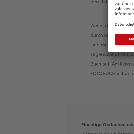
bereitstelle.
Wenn ich dann mein 
durch unsere Urlau
sind diese Erinneru
Tagebuchnotizen, di
Buch auf. Am liebst
FOTOBUCH mit den Re
Flüchtige Gedanken un