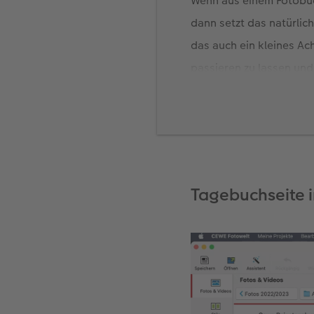
Wenn aus einem Fotobuch
dann setzt das natürlic
das auch ein kleines A
passieren zu lassen un
Dieses Buch ist nach ei
wunderbare Tage beim E
richtig gutes Essen. We
natürlich oft keine Zei
Smartphone. Das funkti
Tagebuchseite i