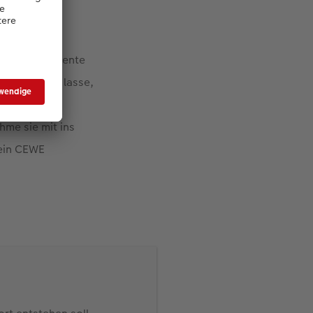
r schönen Momente
h entstehen lasse,
ch meine
hme sie mit ins
mein CEWE