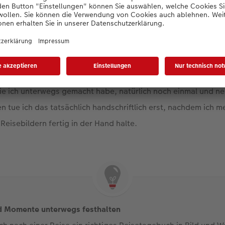
Fotobuch nach einer Reise gestalte, erlebe ich viele diese
bsbilder nochmal. Wenn ich aus dem Projekt ein Reisetagebuc
ngen sogar noch ein Stück weit lebendiger. Denn dafür lese i
e ich unterwegs gemacht habe, natürlich noch einmal und ne
en tue ich das tatsächlich handschriftlich erst, nachdem ich 
isebildern fertig in der Hand halte.
d Momente unterwegs festhalten