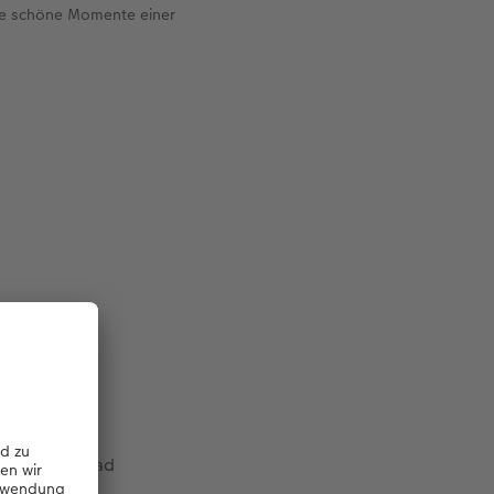
ine schöne Momente einer
den liebsten
 Tagebuch-
 zum Download