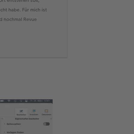
rt entstehen soll,
cht habe. Für mich ist
nd nochmal Revue
 Wir hatten ein paar
ein und sehr viel
Tagebuch-Routine
en in mein