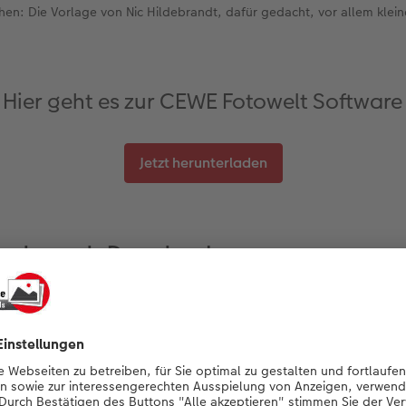
ehen: Die Vorlage von Nic Hildebrandt, dafür gedacht, vor allem kle
Hier geht es zur CEWE Fotowelt Software
Jetzt herunterladen
vorlage als Download
te füge ich dann später in der CEWE Fotowelt Software mit 
in
CEWE FOTOBUCH
zusammen. Dafür habe ich mir extra eine
 entworfen, die ich Ihnen
hier
für ein eigenes Reisetagebuch