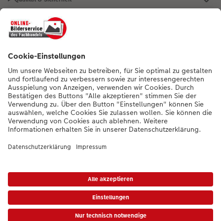
Nachhaltigkeit bei CEWE
Mein Fotoservice
Informationen
Sortiment
Inspirationen
Bei Fragen zu Produkten oder der Bestellung können Sie uns gern anrufen:
0441 18131902
Mo. bis Sa.: 8:00 – 20:00 Uhr und So.: 10:00 – 18:00 Uhr
*Die Preise gelten inkl. MwSt. zzgl. Versandkosten (ggf. auch bei Filialabholung)
gem.
Preisliste
Das abgebildete Produkt hat ggfs. einen höheren Preis.