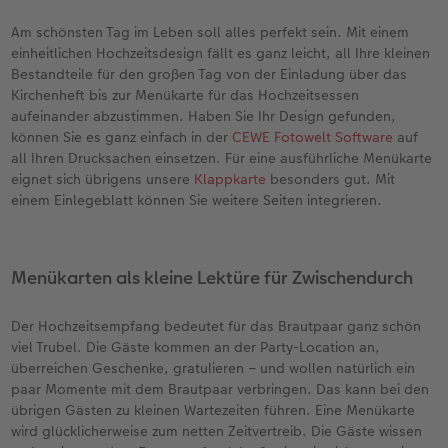
Jahrbuch gestalten
Bilderboxen
Photo Streetmap Poster
Dankeskarten Kommunion
Textilien
Wandkalender mit Design
Max Case
Danke sagen
Am schönsten Tag im Leben soll alles perfekt sein. Mit einem
einheitlichen Hochzeitsdesign fällt es ganz leicht, all Ihre kleinen
en
CEWE FOTOBUCH Kids
Premium Poster
Acrylglas
Dankeskarten
Schule & Büro
NEU: Wandkalender Fineline
Smartflip
Liebe schenken
Bestandteile für den großen Tag von der Einladung über das
Kirchenheft bis zur Menükarte für das Hochzeitsessen
aufeinander abzustimmen. Haben Sie Ihr Design gefunden,
Panoramaseite
Fotosticker
Alu-Dibond
Urlaubsgrüße
Foto-Geschenkbox
Kalender-Kundenbeispiele
PopGrip
Geburtstagsgeschenke
 & App
können Sie es ganz einfach in der
CEWE Fotowelt Software
auf
all Ihren Drucksachen einsetzen. Für eine ausführliche Menükarte
Schuber
Fotosets
Foto auf Holz
Weitere Anlässe
Art Prints
Neuheiten
Cardholder
Inspiration
eignet sich übrigens unsere
Klappkarte
besonders gut. Mit
einem Einlegeblatt können Sie weitere Seiten integrieren.
Designvorlagen
Sofortfotos
Hartschaum
Papierqualitäten
Handyhüllen
Extras
CEWE myPhotos
Kundenbeispiele
Foto-Kochbuch
CEWE myPhotos
Gallery Print
Klappkarten
Faber-Castell
CEWE myPhotos
Neuheiten
Menükarten als kleine Lektüre für Zwischendurch
Kundenbeispiele
Neuheiten
hexxas
Fotokarten
Haustierwelt
Der Hochzeitsempfang bedeutet für das Brautpaar ganz schön
viel Trubel. Die Gäste kommen an der Party-Location an,
Webinare
Extras
Willkommensschild
Postkarten
Geschenkideen
überreichen Geschenke, gratulieren – und wollen natürlich ein
paar Momente mit dem Brautpaar verbringen. Das kann bei den
CEWE myPhotos
Wandgestaltung
Karte mit Einsteckfoto
Kundenbeispiele
übrigen Gästen zu kleinen Wartezeiten führen. Eine Menükarte
wird glücklicherweise zum netten Zeitvertreib. Die Gäste wissen