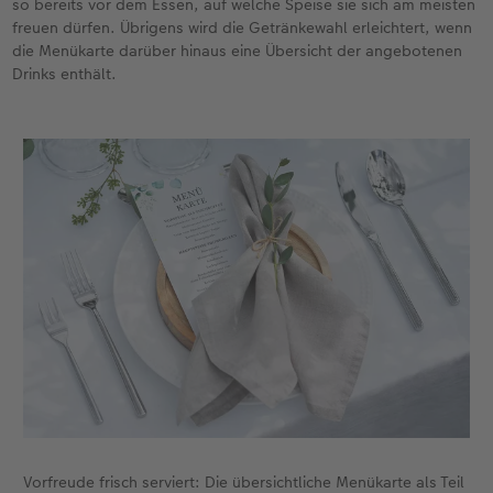
so bereits vor dem Essen, auf welche Speise sie sich am meisten
Gestaltungsideen
Mehrteiler
Einzelkarten
CEWE Geschenkgutschein
freuen dürfen. Übrigens wird die Getränkewahl erleichtert, wenn
die Menükarte darüber hinaus eine Übersicht der angebotenen
Anleitungen & Hilfe
im Wunschformat
Digitale Grußkarte
CEWE myPhotos
Drinks enthält.
Inspiration
Neuheiten
CEWE myPhotos
Neuheiten
Neuheiten
Extras
Neuheiten
Vorfreude frisch serviert: Die übersichtliche Menükarte als Teil