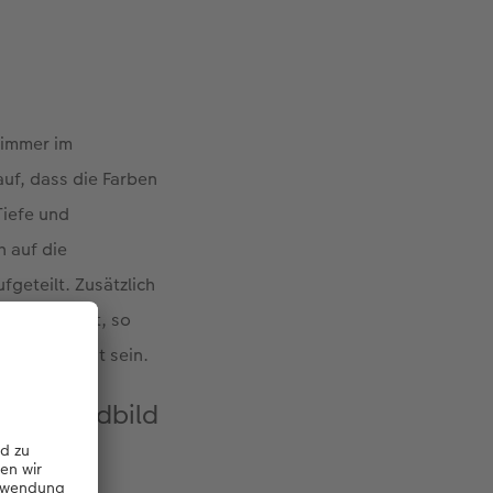
zimmer im
auf, dass die Farben
Tiefe und
h auf die
fgeteilt. Zusätzlich
os integriert, so
ht oder Zitat sein.
iges Wandbild