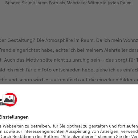
Bringen Sie mit Ihrem Foto als Mehrteiler Wärme in jeden Raum.
 der Gestaltung? Die Atmosphäre im Raum. Da ich mein Wohn
rend eingerichtet habe, achte ich bei meinem Mehrteiler dar
. Auch das Motiv sollte nicht zu unruhig sein – das sorgt für 
d ich mich für ein Foto entschieden habe, ziehe ich es einfac
he und schon wird es automatisch auf die einzelnen Bilder au
 geschriebenes Gedicht auf der dunklen Farbfläche meines Fot
 noch persönlicher. Es kann natürlich auch ein Lieblingsgedic
e große und kleine Momente als mehrteil
Jetzt Mehrteiler gestalten