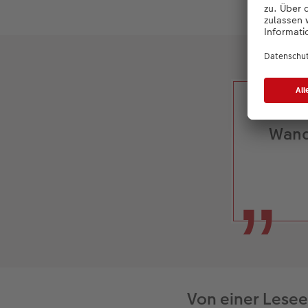
Me
Wand
Von einer Lesee