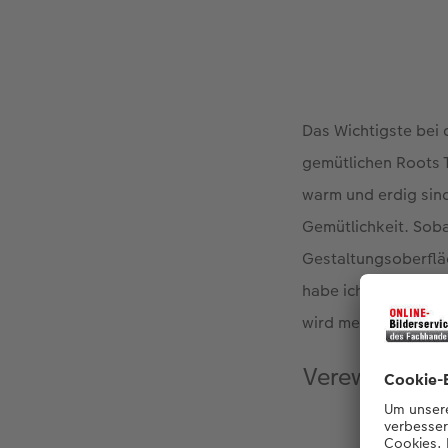
Das Wichtigste bei
gemütlichen Roots T
warm und erdig sind
Gemütlichkeit. Sobal
Gestaltungsoberfläc
habe ich ein selbst
wird meine Leseecke
Verewigen Si