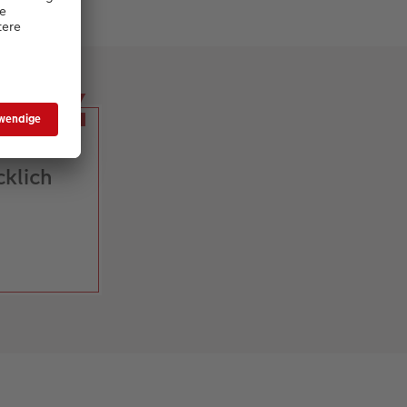
nem
klich