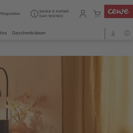
Service & Kontakt
ftragsstatus
0441 18131902
otos
Geschenkideen