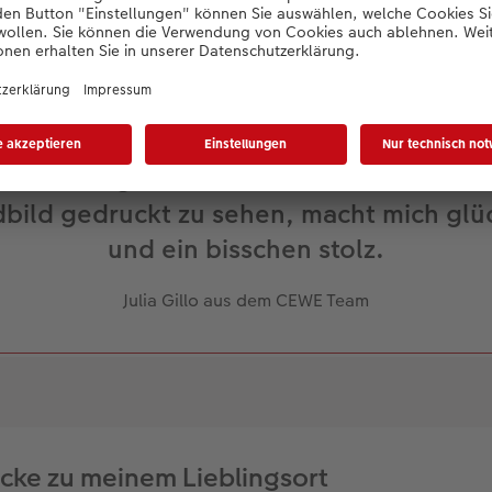
in selbst geschriebenes Gedicht auf ei
bild gedruckt zu sehen, macht mich glüc
und ein bisschen stolz.
Julia Gillo aus dem CEWE Team
cke zu meinem Lieblingsort