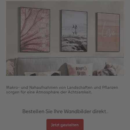
Gestaltungsideen
Mehrteiler
Einzelkarten
CEWE Geschenkgutschein
Anleitungen & Hilfe
im Wunschformat
Digitale Grußkarte
CEWE myPhotos
Inspiration
Neuheiten
CEWE myPhotos
Neuheiten
Neuheiten
Extras
Neuheiten
Makro- und Nahaufnahmen von Landschaften und Pflanzen
sorgen für eine Atmosphäre der Achtsamkeit.
Bestellen Sie Ihre Wandbilder direkt.
Jetzt gestalten