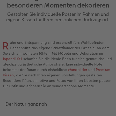
besonderen Momenten dekorieren
Jahrbuch gestalten
Bilderboxen
Photo Streetmap Poster
Dankeskarten Kommunion
Textilien
Wandkalender mit Design
Max Case
nachhaltiger Schenken
Gestalten Sie individuelle Poster im Rahmen und
en
CEWE FOTOBUCH Kids
Premium Poster
Acrylglas
Dankeskarten
Schule & Büro
NEU: Wandkalender Fineline
Smartflip
Danke sagen
eigene Kissen für Ihren persönlichen Rückzugsort.
Panoramaseite
Fotosticker
Alu-Dibond
Urlaubsgrüße
Foto-Geschenkbox
Kalender-Kundenbeispiele
PopGrip
Liebe schenken
 & App
R
uhe und Entspannung sind essenziell fürs Wohlbefinden.
Schuber
Fotosets
Foto auf Holz
Weitere Anlässe
Art Prints
Neuheiten
Cardholder
Geburtstagsgeschenke
Daher sollte das eigene Schlafzimmer der Ort sein, an dem
Sie sich am wohlsten fühlen. Mit Möbeln und Dekoration im
Designvorlagen
Sofortfotos
Hartschaum
Papierqualitäten
Handyhüllen
Extras
CEWE myPhotos
Inspiration
Japandi-Stil
schaffen Sie die ideale Basis für eine gemütliche und
gleichzeitig ästhetische Atmosphäre. Eine individuelle Note
Foto-Kochbuch
CEWE myPhotos
Gallery Print
Klappkarten
Faber-Castell
CEWE myPhotos
Neuheiten
Kundenbeispiele
bekommt der Raum durch einheitliche
Wandbilder
und
Premium-
Kissen
, die Sie nach Ihren eigenen Vorstellungen gestalten.
Kundenbeispiele
Neuheiten
hexxas
Fotokarten
Haustierwelt
Besondere Pflanzenmotive und Fotos von Ihren Liebsten passen
zur Optik und erinnern Sie an wunderschöne Momente.
Webinare
Extras
Willkommensschild
Postkarten
Geschenkideen
Der Natur ganz nah
CEWE myPhotos
Wandgestaltung
Karte mit Einsteckfoto
Kundenbeispiele