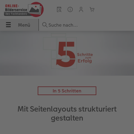
Menü
Menü
CEWE FOTOBUCH
Fotos
Poster & Wandbilder
Grußkarten
Fotogeschenke
Fotokalender
Handyhüllen
Sofortfotos
Geschenkideen
UCH
Übersicht
Übersicht
Übersicht
Übersicht
Übersicht
Übersicht
Übersicht
Übersicht
Übersicht
dbilder
Formate
Fotoabzüge
Fotoleinwand
Einladungskarten
Fototassen & Trinkgefäße
Wandkalender
iPhone Hüllen
Produkte
für ihn
Papiere
Foto im Rahmen
Premium Poster
Geburtstagskarten
Fotospiele
Tischkalender
Samsung Hüllen
Markt suchen
für sie
In 5 Schritten
ke
Einbände
Art Prints
Posterleiste
Hochzeitskarten
Fotopuzzle
Terminkalender
Google Hüllen
Weitere Bestellwege
für Freundinnen
Mit Seitenlayouts strukturiert
Veredelung
Little Prints
Rahmen
Babykarten
Dekoration
Taschenkalender
Essential Case
für Großeltern
gestalten
Reisefotobuch gestalten
Nature Prints
Fotocollage
Dankeskarten Konfirmation
Fotomagnete
Papierqualitäten
Advanced Case
für Kinder