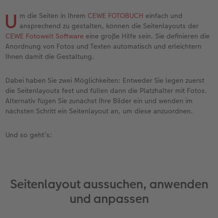
Jahrbuch gestalten
Bilderboxen
Photo Streetmap Poster
Dankeskarten Kommunion
Textilien
Wandkalender mit Design
Max Case
nachhaltiger Schenken
U
m die Seiten in Ihrem
CEWE FOTOBUCH
einfach und
ansprechend zu gestalten, können die Seitenlayouts der
en
CEWE FOTOBUCH Kids
Premium Poster
Acrylglas
Dankeskarten
Schule & Büro
NEU: Wandkalender Fineline
Smartflip
Danke sagen
CEWE Fotowelt Software
eine große Hilfe sein. Sie definieren die
Anordnung von Fotos und Texten automatisch und erleichtern
Ihnen damit die Gestaltung.
Panoramaseite
Fotosticker
Alu-Dibond
Urlaubsgrüße
Foto-Geschenkbox
Kalender-Kundenbeispiele
PopGrip
Liebe schenken
 & App
Dabei haben Sie zwei Möglichkeiten: Entweder Sie legen zuerst
Schuber
Fotosets
Foto auf Holz
Weitere Anlässe
Art Prints
Neuheiten
Cardholder
Geburtstagsgeschenke
die Seitenlayouts fest und füllen dann die Platzhalter mit Fotos.
Alternativ fügen Sie zunächst Ihre Bilder ein und wenden im
Designvorlagen
Sofortfotos
Hartschaum
Papierqualitäten
Handyhüllen
Extras
CEWE myPhotos
Inspiration
nächsten Schritt ein Seitenlayout an, um diese anzuordnen.
Foto-Kochbuch
CEWE myPhotos
Gallery Print
Klappkarten
Faber-Castell
CEWE myPhotos
Neuheiten
Kundenbeispiele
Und so geht’s:
Kundenbeispiele
Neuheiten
hexxas
Fotokarten
Haustierwelt
Webinare
Extras
Willkommensschild
Postkarten
Geschenkideen
Seitenlayout aussuchen, anwenden
und anpassen
CEWE myPhotos
Wandgestaltung
Karte mit Einsteckfoto
Kundenbeispiele