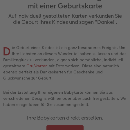
mit einer Geburtskarte
Jahrbuch gestalten
Bilderboxen
Photo Streetmap Poster
Dankeskarten Kommunion
Textilien
Wandkalender mit Design
Max Case
nachhaltiger Schenken
Auf individuell gestalteten Karten verkünden Sie
en
CEWE FOTOBUCH Kids
Premium Poster
Acrylglas
Dankeskarten
Schule & Büro
NEU: Wandkalender Fineline
Smartflip
Danke sagen
die Geburt Ihres Kindes und sagen "Danke!".
Panoramaseite
Fotosticker
Alu-Dibond
Urlaubsgrüße
Foto-Geschenkbox
Kalender-Kundenbeispiele
PopGrip
Liebe schenken
 & App
D
ie Geburt eines Kindes ist ein ganz besonderes Ereignis. Um
Schuber
Fotosets
Foto auf Holz
Weitere Anlässe
Art Prints
Neuheiten
Cardholder
Geburtstagsgeschenke
Ihre Liebsten an diesem Wunder teilhaben zu lassen und das
Familienglück zu verkünden, eignen sich persönliche, individuell
Designvorlagen
Sofortfotos
Hartschaum
Papierqualitäten
Handyhüllen
Extras
CEWE myPhotos
Inspiration
gestaltbare
Grußkarten
mit Fotomotiven. Diese sind natürlich
ebenso perfekt als Dankeskarten für Geschenke und
Foto-Kochbuch
CEWE myPhotos
Gallery Print
Klappkarten
Faber-Castell
CEWE myPhotos
Neuheiten
Kundenbeispiele
Glückwünsche zur Geburt.
Kundenbeispiele
Neuheiten
hexxas
Fotokarten
Haustierwelt
Bei der Erstellung Ihrer eigenen Babykarte können Sie aus
verschiedenen Designs wählen oder aber auch frei gestalten. Wir
Webinare
Extras
Willkommensschild
Postkarten
Geschenkideen
haben einige Ideen für Sie zusammengestellt.
Ihre Babykarten direkt erstellen.
CEWE myPhotos
Wandgestaltung
Karte mit Einsteckfoto
Kundenbeispiele