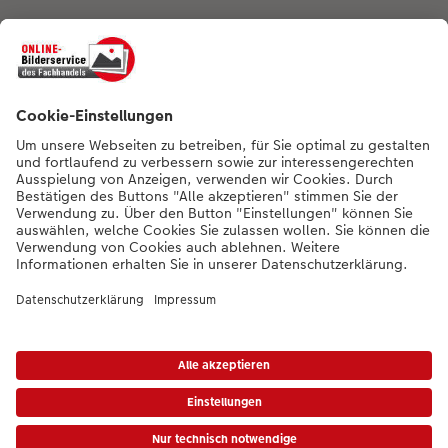
Nachhaltigkeit bei CEWE
Mein Fotoservice
Informationen
Sortiment
Inspirationen
Bei Fragen zu Produkten oder der Bestellung können Sie uns gern anrufen:
0441 18131902
Mo. bis Sa.: 8:00 – 20:00 Uhr und So.: 10:00 – 18:00 Uhr
*Die Preise gelten inkl. MwSt. zzgl. Versandkosten (ggf. auch bei Filialabholung)
gem.
Preisliste
Das abgebildete Produkt hat ggfs. einen höheren Preis.