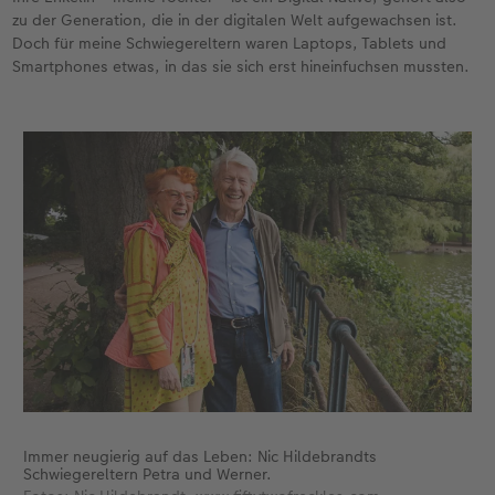
Gestaltungsideen
Mehrteiler
Einzelkarten
CEWE Geschenkgutschein
zu der Generation, die in der digitalen Welt aufgewachsen ist.
Doch für meine Schwiegereltern waren Laptops, Tablets und
Anleitungen & Hilfe
im Wunschformat
Digitale Grußkarte
CEWE myPhotos
Smartphones etwas, in das sie sich erst hineinfuchsen mussten.
Inspiration
Neuheiten
CEWE myPhotos
Neuheiten
Neuheiten
Extras
Neuheiten
Immer neugierig auf das Leben: Nic Hildebrandts
Schwiegereltern Petra und Werner.