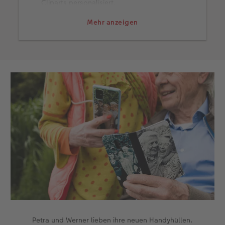
Cliparts personalisiert.
Landschafts- und Naturfotos mit passenden
Mehr anzeigen
Sprüchen für Reiselustige.
Blumenfotos mit einem inspirierenden Zitat
für die Freundin.
Haustierfotos für alle, die ihre Katze, Hund
und Co. lieben.
Lassen Sie sich außerdem von unseren
Gestaltungsideen zur
Makrofotografie
sowie zu
Handyhüllen im Partnerlook
inspirieren.
Petra und Werner lieben ihre neuen Handyhüllen.