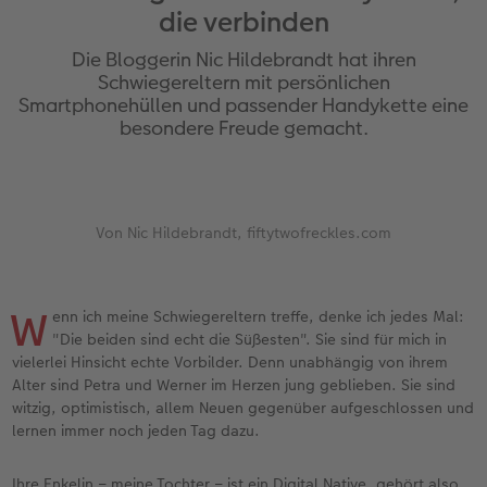
die verbinden
Jahrbuch gestalten
Bilderboxen
Photo Streetmap Poster
Dankeskarten Kommunion
Textilien
Wandkalender mit Design
Max Case
nachhaltiger Schenken
Die Bloggerin Nic Hildebrandt hat ihren
en
CEWE FOTOBUCH Kids
Premium Poster
Acrylglas
Dankeskarten
Schule & Büro
NEU: Wandkalender Fineline
Smartflip
Danke sagen
Schwiegereltern mit persönlichen
Smartphonehüllen und passender Handykette eine
besondere Freude gemacht.
Panoramaseite
Fotosticker
Alu-Dibond
Urlaubsgrüße
Foto-Geschenkbox
Kalender-Kundenbeispiele
PopGrip
Liebe schenken
 & App
Schuber
Fotosets
Foto auf Holz
Weitere Anlässe
Art Prints
Neuheiten
Cardholder
Geburtstagsgeschenke
Designvorlagen
Sofortfotos
Hartschaum
Papierqualitäten
Handyhüllen
Extras
CEWE myPhotos
Inspiration
Von Nic Hildebrandt, fiftytwofreckles.com
Foto-Kochbuch
CEWE myPhotos
Gallery Print
Klappkarten
Faber-Castell
CEWE myPhotos
Neuheiten
Kundenbeispiele
W
enn ich meine Schwiegereltern treffe, denke ich jedes Mal:
Kundenbeispiele
Neuheiten
hexxas
Fotokarten
Haustierwelt
"Die beiden sind echt die Süßesten". Sie sind für mich in
vielerlei Hinsicht echte Vorbilder. Denn unabhängig von ihrem
Alter sind Petra und Werner im Herzen jung geblieben. Sie sind
Webinare
Extras
Willkommensschild
Postkarten
Geschenkideen
witzig, optimistisch, allem Neuen gegenüber aufgeschlossen und
lernen immer noch jeden Tag dazu.
CEWE myPhotos
Wandgestaltung
Karte mit Einsteckfoto
Kundenbeispiele
Ihre Enkelin – meine Tochter – ist ein Digital Native, gehört also