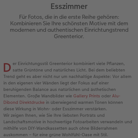
Esszimmer
Jahrbuch gestalten
Bilderboxen
Photo Streetmap Poster
Dankeskarten Kommunion
Textilien
Wandkalender mit Design
Max Case
nachhaltiger Schenken
Für Fotos, die in die erste Reihe gehören:
en
CEWE FOTOBUCH Kids
Premium Poster
Acrylglas
Dankeskarten
Schule & Büro
NEU: Wandkalender Fineline
Smartflip
Danke sagen
Kombinieren Sie Ihre schönsten Motive mit dem
modernen und authentischen Einrichtungstrend
Greenterior.
Panoramaseite
Fotosticker
Alu-Dibond
Urlaubsgrüße
Foto-Geschenkbox
Kalender-Kundenbeispiele
PopGrip
Liebe schenken
 & App
Schuber
Fotosets
Foto auf Holz
Weitere Anlässe
Art Prints
Neuheiten
Cardholder
Geburtstagsgeschenke
D
er Einrichtungsstil Greenterior kombiniert viele Pflanzen,
Designvorlagen
Sofortfotos
Hartschaum
Papierqualitäten
Handyhüllen
Extras
CEWE myPhotos
Inspiration
satte Grüntöne und natürliches Licht. Bei dem beliebten
Trend geht es aber nicht nur um nachhaltige Aspekte: Vor allem
Foto-Kochbuch
CEWE myPhotos
Gallery Print
Klappkarten
Faber-Castell
CEWE myPhotos
Neuheiten
Kundenbeispiele
in den eigenen vier Wänden liegt der Fokus auf einer
beruhigenden Balance aus natürlichen und ästhetischen
Kundenbeispiele
Neuheiten
hexxas
Fotokarten
Haustierwelt
Elementen. Große Wandbilder wie
Gallery Prints
oder
Alu-
Dibond Direktdrucke
in überwiegend warmen Tönen können
diese Wirkung in Wohn- oder Esszimmer verstärken.
Webinare
Extras
Willkommensschild
Postkarten
Geschenkideen
Wir zeigen Ihnen, wie Sie Ihre liebsten Porträts und
Landschaftsmotive in hochwertige Fotoarbeiten verwandeln und
CEWE myPhotos
Wandgestaltung
Karte mit Einsteckfoto
Kundenbeispiele
mithilfe von DIY-Wandkassetten auch ohne Bilderrahmen
auskommen – für eine grüne Wohlfühl-Oase mit Stil.