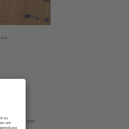
Lack.
i Innenseiten
kvoll. Alles, was