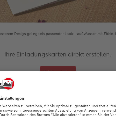
unserem Design gelingt ein passender Look – auf Wunsch mit Effekt-
Ihre Einladungskarten direkt erstellen.
Jetzt gestalten
Klassik im Querformat können Sie die Vorder-, Rück- und zwe
ale Design wirkt unaufdringlich und gleichzeitig sehr geschmac