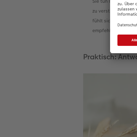
Sie tun müssen, ist,
zu verstärken, haben
fühlt sich noch bes
empfehlen wir uns
Praktisch: Antw