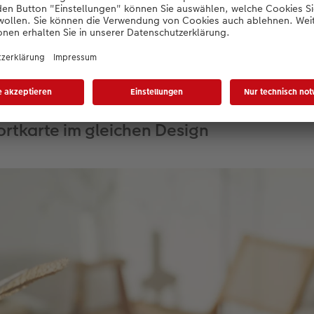
 den Inhalt mit Text und Bildern zu füllen. Um die Wirkung Ihr
 Sie in diesem Fall die Möglichkeit, Effektlack einzusetzen: 
ser an. Falls Sie noch auf der Suche nach einem passenden Pa
eren
Fototipp
. Dort stellen wir Ihnen sieben authentische Posen
ortkarte im gleichen Design