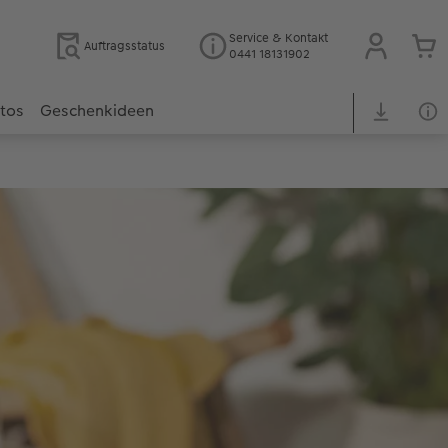
Service & Kontakt
Auftragsstatus
0441 18131902
otos
Geschenkideen