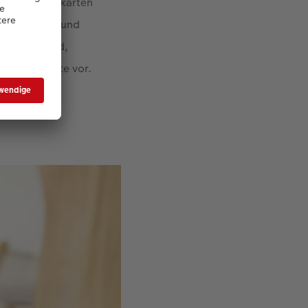
er Einladungskarten
Sieht gut aus und
ar-Motiv sind,
 für Verliebte vor.