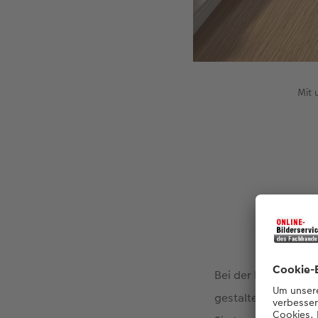
Mit 
Bei der Klappkarte 
gestalten. Das flor