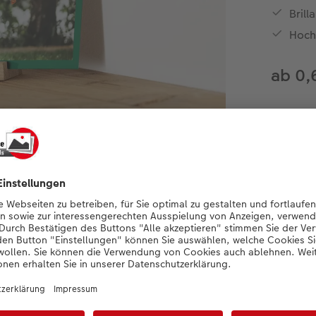
Brill
Hoch
ab 0,
Jetzt ges