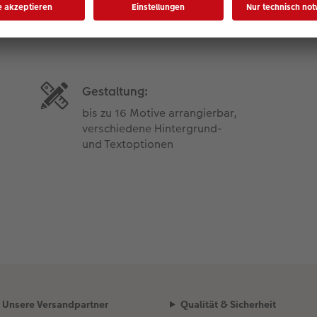
Produktdetails
Gestaltung:
bis zu 16 Motive arrangierbar,
verschiedene Hintergrund-
und Textoptionen
Unsere Versandpartner
Qualität & Sicherheit