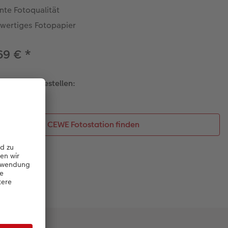
ante Fotoqualität
wertiges Fotopapier
69 €
*
talten und bestellen:
CEWE Fotostation finden