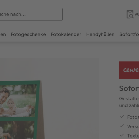
Au
ten
Fotogeschenke
Fotokalender
Handyhüllen
Sofortf
Sofor
Gestalte
und zahl
Fotos
Vers
Text