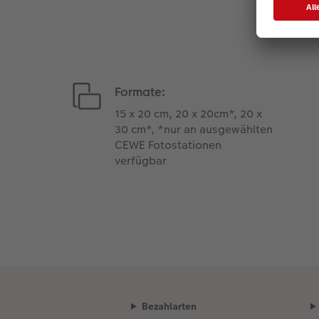
Formate:
15 x 20 cm, 20 x 20cm*, 20 x
30 cm*, *nur an ausgewählten
CEWE Fotostationen
verfügbar
Bezahlarten