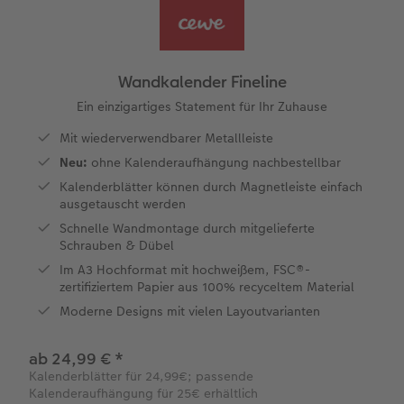
Jahrbuch gestalten
Bilderboxen
Photo Streetmap Poster
Dankeskarten Kommunion
Textilien
Wandkalender mit Design
Max Case
nachhaltiger Schenken
en
CEWE FOTOBUCH Kids
Premium Poster
Acrylglas
Dankeskarten
Schule & Büro
NEU: Wandkalender Fineline
Smartflip
Danke sagen
Wandkalender Fineline
Panoramaseite
Fotosticker
Alu-Dibond
Urlaubsgrüße
Foto-Geschenkbox
Kalender-Kundenbeispiele
PopGrip
Liebe schenken
Ein einzigartiges Statement für Ihr Zuhause
 & App
Mit wiederverwendbarer Metallleiste
Schuber
Fotosets
Foto auf Holz
Weitere Anlässe
Art Prints
Neuheiten
Cardholder
Geburtstagsgeschenke
Neu:
ohne Kalenderaufhängung nachbestellbar
Kalenderblätter können durch Magnetleiste einfach
Designvorlagen
Sofortfotos
Hartschaum
Papierqualitäten
Handyhüllen
Extras
CEWE myPhotos
Inspiration
ausgetauscht werden
Schnelle Wandmontage durch mitgelieferte
Foto-Kochbuch
CEWE myPhotos
Gallery Print
Klappkarten
Faber-Castell
CEWE myPhotos
Neuheiten
Kundenbeispiele
Schrauben & Dübel
Im A3 Hochformat mit hochweißem, FSC®-
Kundenbeispiele
Neuheiten
hexxas
Fotokarten
Haustierwelt
zertifiziertem Papier aus 100% recyceltem Material
Moderne Designs mit vielen Layoutvarianten
Webinare
Extras
Willkommensschild
Postkarten
Geschenkideen
ab 24,99 €
*
CEWE myPhotos
Wandgestaltung
Karte mit Einsteckfoto
Kundenbeispiele
Kalenderblätter für 24,99€; passende
Kalenderaufhängung für 25€ erhältlich