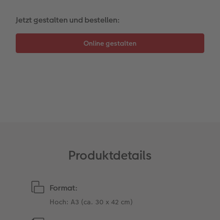
Gestaltungsideen
Mehrteiler
Einzelkarten
CEWE Geschenkgutschein
Jetzt gestalten und bestellen:
Anleitungen & Hilfe
im Wunschformat
Digitale Grußkarte
CEWE myPhotos
Inspiration
Neuheiten
CEWE myPhotos
Neuheiten
Neuheiten
Extras
Neuheiten
Produktdetails
Format:
Hoch: A3 (ca. 30 x 42 cm)