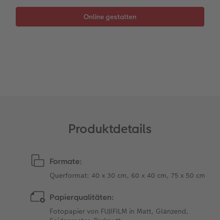
Gestaltungsideen
Mehrteiler
Einzelkarten
CEWE Geschenkgutschein
Anleitungen & Hilfe
im Wunschformat
Digitale Grußkarte
CEWE myPhotos
Inspiration
Neuheiten
CEWE myPhotos
Neuheiten
Neuheiten
Extras
Neuheiten
Produktdetails
Formate:
Querformat: 40 x 30 cm, 60 x 40 cm, 75 x 50 cm
Papierqualitäten:
Fotopapier von FUJIFILM in Matt, Glänzend,