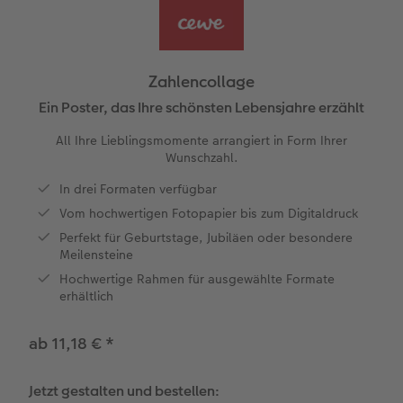
Jahrbuch gestalten
Bilderboxen
Photo Streetmap Poster
Dankeskarten Kommunion
Textilien
Wandkalender mit Design
Max Case
nachhaltiger Schenken
en
CEWE FOTOBUCH Kids
Premium Poster
Acrylglas
Dankeskarten
Schule & Büro
NEU: Wandkalender Fineline
Smartflip
Danke sagen
Zahlencollage
Panoramaseite
Fotosticker
Alu-Dibond
Urlaubsgrüße
Foto-Geschenkbox
Kalender-Kundenbeispiele
PopGrip
Liebe schenken
Ein Poster, das Ihre schönsten Lebensjahre erzählt
 & App
All Ihre Lieblingsmomente arrangiert in Form Ihrer
Schuber
Fotosets
Foto auf Holz
Weitere Anlässe
Art Prints
Neuheiten
Cardholder
Geburtstagsgeschenke
Wunschzahl.
In drei Formaten verfügbar
Designvorlagen
Sofortfotos
Hartschaum
Papierqualitäten
Handyhüllen
Extras
CEWE myPhotos
Inspiration
Vom hochwertigen Fotopapier bis zum Digitaldruck
Foto-Kochbuch
CEWE myPhotos
Gallery Print
Klappkarten
Faber-Castell
CEWE myPhotos
Neuheiten
Kundenbeispiele
Perfekt für Geburtstage, Jubiläen oder besondere
Meilensteine
Kundenbeispiele
Neuheiten
hexxas
Fotokarten
Haustierwelt
Hochwertige Rahmen für ausgewählte Formate
erhältlich
Webinare
Extras
Willkommensschild
Postkarten
Geschenkideen
ab 11,18 €
*
CEWE myPhotos
Wandgestaltung
Karte mit Einsteckfoto
Kundenbeispiele
Jetzt gestalten und bestellen: