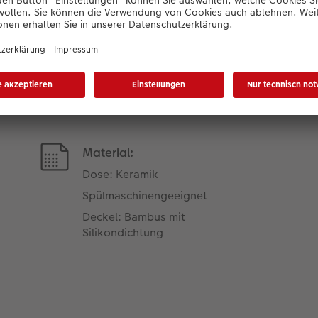
Produktdetails
Material:
Dose: Keramik
Spülmaschinengeeignet
Deckel: Bambus mit
Silikondichtung