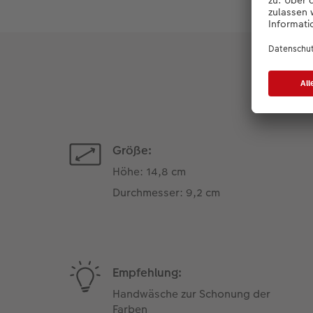
Größe:
Höhe: 14,8 cm
Durchmesser: 9,2 cm
Empfehlung:
Handwäsche zur Schonung der
Farben