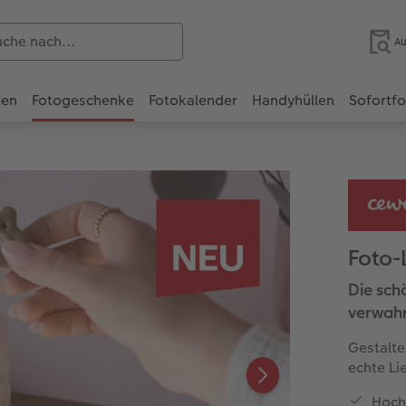
Au
ten
Fotogeschenke
Fotokalender
Handyhüllen
Sofortf
Foto-
Die sch
verwah
Gestalte
echte Li
Hoch