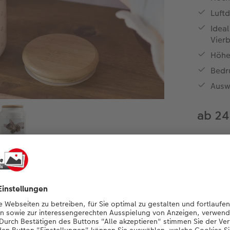
Luft
Ideal
Vierb
Höhe
Bedr
Ausw
ab 24
Jetzt ges