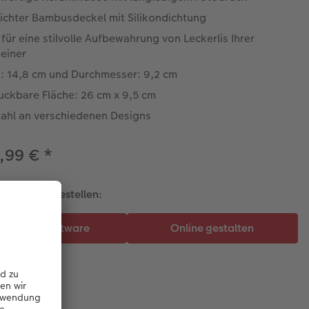
dichter Bambusdeckel mit Silikondichtung
 für eine stilvolle Aufbewahrung von Leckerlis Ihrer
einer
: 14,8 cm und Durchmesser: 9,2 cm
uckbare Fläche: 26 cm x 9,5 cm
ahl an verschiedenen Designs
,99 €
*
talten und bestellen: