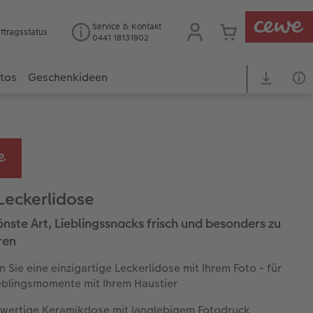
Service & Kontakt
ftragsstatus
0441 18131902
otos
Geschenkideen
Leckerlidose
önste Art, Lieblingssnacks frisch und besonders zu
ren
n Sie eine einzigartige Leckerlidose mit Ihrem Foto - für
eblingsmomente mit Ihrem Haustier
wertige Keramikdose mit langlebigem Fotodruck