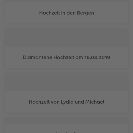
Gestaltungsideen
Mehrteiler
Einzelkarten
CEWE Geschenkgutschein
Hochzeit in den Bergen
Anleitungen & Hilfe
im Wunschformat
Digitale Grußkarte
CEWE myPhotos
Inspiration
Neuheiten
CEWE myPhotos
Neuheiten
Neuheiten
Extras
Neuheiten
Diamantene Hochzeit am 18.03.2019
Hochzeit von Lydia und Michael