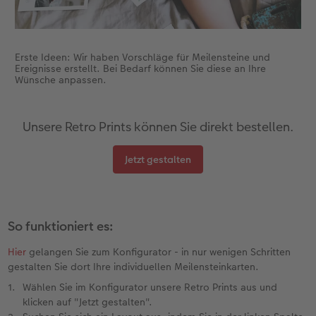
Gestaltungsideen
Mehrteiler
Einzelkarten
CEWE Geschenkgutschein
Anleitungen & Hilfe
im Wunschformat
Digitale Grußkarte
CEWE myPhotos
Erste Ideen: Wir haben Vorschläge für Meilensteine und
Ereignisse erstellt. Bei Bedarf können Sie diese an Ihre
Inspiration
Neuheiten
CEWE myPhotos
Neuheiten
Wünsche anpassen.
Neuheiten
Extras
Neuheiten
Unsere Retro Prints können Sie direkt bestellen.
Jetzt gestalten
So funktioniert es:
Hier
gelangen Sie zum Konfigurator - in nur wenigen Schritten
gestalten Sie dort Ihre individuellen Meilensteinkarten.
Wählen Sie im Konfigurator unsere Retro Prints aus und
klicken auf "Jetzt gestalten".