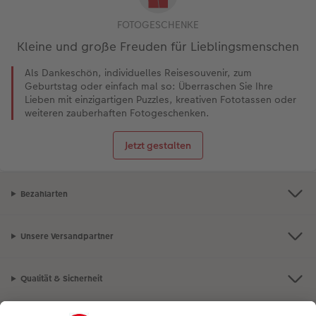
Heute ist mein 1. Geburtstag
FOTOGESCHENKE
Kleine und große Freuden für Lieblingsmenschen
Als Dankeschön, individuelles Reisesouvenir, zum
Geburtstag oder einfach mal so: Überraschen Sie Ihre
Lieben mit einzigartigen Puzzles, kreativen Fototassen oder
weiteren zauberhaften Fotogeschenken.
Jetzt gestalten
Bezahlarten
Unsere Versandpartner
Qualität & Sicherheit