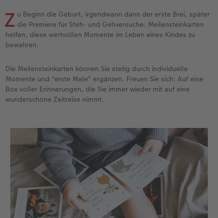
Jahrbuch gestalten
Bilderboxen
Photo Streetmap Poster
Dankeskarten Kommunion
Textilien
Wandkalender mit Design
Max Case
nachhaltiger Schenken
Z
u Beginn die Geburt, irgendwann dann der erste Brei, später
die Premiere für Steh- und Gehversuche: Meilensteinkarten
en
CEWE FOTOBUCH Kids
Premium Poster
Acrylglas
Dankeskarten
Schule & Büro
NEU: Wandkalender Fineline
Smartflip
Danke sagen
helfen, diese wertvollen Momente im Leben eines Kindes zu
bewahren.
Panoramaseite
Fotosticker
Alu-Dibond
Urlaubsgrüße
Foto-Geschenkbox
Kalender-Kundenbeispiele
PopGrip
Liebe schenken
 & App
Die Meilensteinkarten können Sie stetig durch individuelle
Momente und "erste Male" ergänzen. Freuen Sie sich: Auf eine
Schuber
Fotosets
Foto auf Holz
Weitere Anlässe
Art Prints
Neuheiten
Cardholder
Geburtstagsgeschenke
Box voller Erinnerungen, die Sie immer wieder mit auf eine
wunderschöne Zeitreise nimmt.
Designvorlagen
Sofortfotos
Hartschaum
Papierqualitäten
Handyhüllen
Extras
CEWE myPhotos
Inspiration
Foto-Kochbuch
CEWE myPhotos
Gallery Print
Klappkarten
Faber-Castell
CEWE myPhotos
Neuheiten
Kundenbeispiele
Kundenbeispiele
Neuheiten
hexxas
Fotokarten
Haustierwelt
Webinare
Extras
Willkommensschild
Postkarten
Geschenkideen
CEWE myPhotos
Wandgestaltung
Karte mit Einsteckfoto
Kundenbeispiele